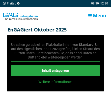
Freitag
08:30 -12:30
Menü
EnGAGiert Oktober 2025
Sie sehen gerade einen Platzhalterinhalt von
Standard
. Um
auf den eigentlichen Inhalt zuzugreifen, klicken Sie auf den
Button unten. Bitte beachten Sie, dass dabei Daten an
Drittanbieter weitergegeben werden.
Inhalt entsperren
Weitere Informationen