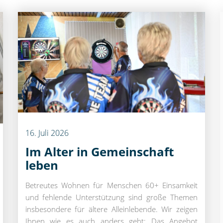
16
.
Juli
2026
Im Alter in Gemeinschaft
leben
Betreutes Wohnen für Menschen 60+ Einsamkeit
und fehlende Unterstützung sind große Themen
insbesondere für ältere Alleinlebende. Wir zeigen
Ihnen wie es auch anders geht: Das Angebot