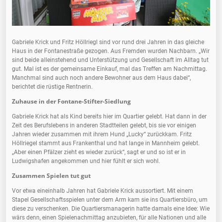
Gabriele Krick und Fritz Höllriegl sind vor rund drei Jahren in das gleiche
Haus in der Fontanestraße gezogen. Aus Fremden wurden Nachbarn. „Wir
sind beide alleinstehend und Unterstützung und Gesellschaft im Alltag tut
gut. Mal ist es der gemeinsame Einkauf, mal das Treffen am Nachmittag.
Manchmal sind auch noch andere Bewohner aus dem Haus dabei“,
berichtet die rüstige Rentnerin.
Zuhause in der Fontane-Stifter-Siedlung
Gabriele Krick hat als Kind bereits hier im Quartier gelebt. Hat dann in der
Zeit des Berufslebens in anderen Stadtteilen gelebt, bis sie vor einigen
Jahren wieder zusammen mit ihrem Hund „Lucky“ zurückkam. Fritz
Höllriegel stammt aus Frankenthal und hat lange in Mannheim gelebt.
„Aber einen Pfälzer zieht es wieder zurück“, sagt er und so ist er in
Ludwigshafen angekommen und hier fühlt er sich wohl.
Zusammen Spielen tut gut
Vor etwa eineinhalb Jahren hat Gabriele Krick aussortiert. Mit einem
Stapel Gesellschaftsspielen unter dem Arm kam sie ins Quartiersbüro, um
diese zu verschenken. Die Quartiersmanagerin hatte damals eine Idee: Wie
wärs denn, einen Spielenachmittag anzubieten, für alle Nationen und alle