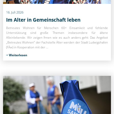
16
.
Juli
2026
Im Alter in Gemeinschaft leben
Betreutes Wohnen für Menschen 60+ Einsamkeit und fehlende
Unterstützung sind große Themen insbesondere für ältere
Alleinlebende. Wir zeigen Ihnen wie es auch anders geht: Das Angebot
„Betreutes Wohnen“ der Fachstelle Älter werden der Stadt Ludwigshafen
(FÄw) in Kooperation mit der …
Weiterlesen