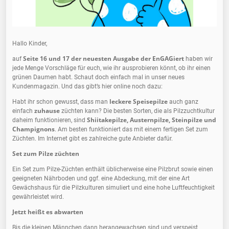
Hallo Kinder,
Seite 16 und 17 der neuesten Ausgabe der EnGAGiert
auf
haben wir
jede Menge Vorschläge für euch, wie ihr ausprobieren könnt, ob ihr einen
grünen Daumen habt. Schaut doch einfach mal in unser neues
Kundenmagazin. Und das gibt’s hier online noch dazu:
leckere Speisepilze
Habt ihr schon gewusst, dass man
auch ganz
zuhause
einfach
züchten kann? Die besten Sorten, die als Pilzzuchtkultur
Shiitakepilze, Austernpilze, Steinpilze und
daheim funktionieren, sind
Champignons
. Am besten funktioniert das mit einem fertigen Set zum
Züchten. Im Internet gibt es zahlreiche gute Anbieter dafür.
Set zum Pilze züchten
Ein Set zum Pilze-Züchten enthält üblicherweise eine Pilzbrut sowie einen
geeigneten Nährboden und ggf. eine Abdeckung, mit der eine Art
Gewächshaus für die Pilzkulturen simuliert und eine hohe Luftfeuchtigkeit
gewährleistet wird.
Jetzt heißt es abwarten
Bis die kleinen Männchen dann herangewachsen sind und verspeist