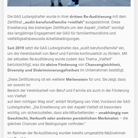
dritten Re-Auditierung
Die GAG Ludwigshafen wurde in ihrer
mit dem
„audit berufundfamilie +vielfalt“
Zertifikat
ausgezeichnet. Diese
Erweiterung des bisherigen Zertifikats um den Aspekt „Vielfalt“ würdigt
das langjährige Engagement der GAG für familienfreundliche und
vielfältigkeitsbewusste Arbeitsbedingungen.
Seit 2019
setzt die GAG Ludwigshafen das „audit berufundfamilie“ ein,
um die Vereinbarkeit von Beruf und Familie kontinuierlich zu fördern. Mit
der aktuellen Re-Auditierung wurde zudem das Thema „Vielfalt“
aktive Förderung
Chancengleichheit,
berücksichtigt, was die
von
Diversity und Diskriminierungsfreiheit
im Unternehmen bestätigt.
Meilenstein
„Diese Zertifizierung ist ein weiterer
für uns. Sie zeigt, dass
wir sowohl im
Bereich der Vereinbarkeit von Beruf und Familie als auch in der Förderung
von Vielfalt
auf dem richtigen Weg sind“, erklärt Wolfgang van Vliet, Vorstand der GAG
Ludwigshafen. „Die Erweiterung um den Aspekt Vielfalt ist besonders
unabhängig von
wichtig, um sicherzustellen, dass alle Mitarbeitenden –
Geschlecht, Herkunft oder anderen persönlichen Merkmalen
– die
gleichen Chancen und Bedingungen vorfinden.“
Im Rahmen der Re-Auditierung wurden bereits umgesetzte Maßnahmen